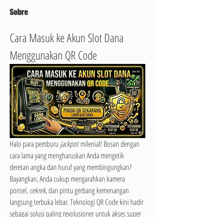
Sobre
Cara Masuk ke Akun Slot Dana 
Menggunakan QR Code
Halo para pemburu 
jackpot
 milenial! Bosan dengan 
cara lama yang mengharuskan Anda mengetik 
deretan angka dan huruf yang membingungkan? 
Bayangkan, Anda cukup mengarahkan kamera 
ponsel, 
cekrek
, dan pintu gerbang kemenangan 
langsung terbuka lebar. Teknologi QR Code kini hadir 
sebagai solusi paling revolusioner untuk akses super 