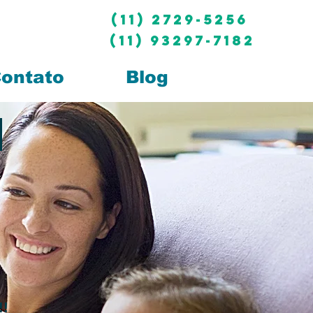
(11) 2729-5256
(11) 93297-7182
ontato
Blog
O
!!