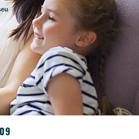
seu
309