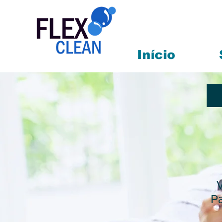
Início
E
Pa