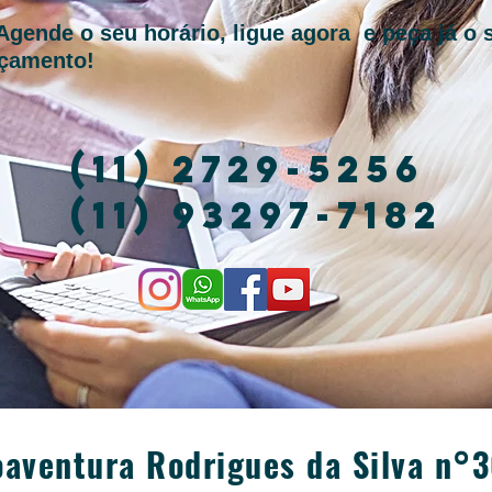
Agende o seu horário, ligue agora e peça já o 
çamento!
(11) 2729-5256
(11) 93297-7182
aventura Rodrigues da Silva n°