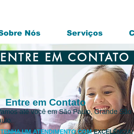
Sobre Nós
Serviços
C
NTRE EM CONTAT
Entre em Contato
Vamos até você em São Paulo, Grande São
ulo.
TENHA UM ATENDIMENTO COM
EXCELÊNCIA!