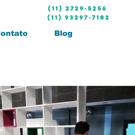
(11) 2729-5256
(11) 93297-7182
ontato
Blog