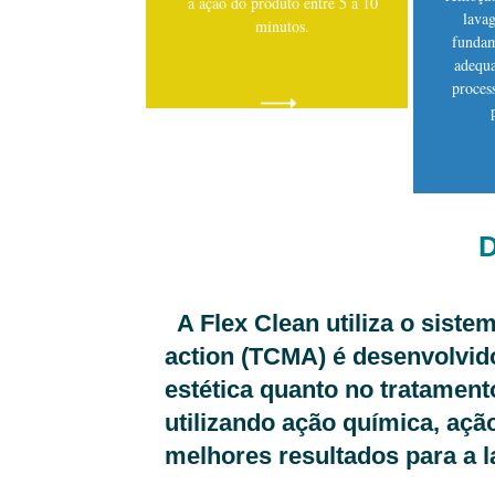
a ação do produto entre 5 a 10
lavag
minutos.
fundam
adequa
proces
D
A Flex Clean utiliza o sist
action (TCMA) é desenvolvido
estética quanto no tratament
utilizando ação química, aç
melhores resultados para a 