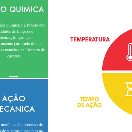
O QUIMICA
ão) química é a função dos
odutos de limpeza e
gienização que agem
icamente para cada tipo de
 ou manchas na Limpeza de
carpetes.
AÇÃO
ECANICA
mecânica é o processo de
 de sujeiras e manchas na