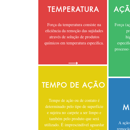
TEMPERATURA
AÇÃ
Força da temperatura consiste na
Força (aç
eficiência da remoção das sujidades
pr
através de solução de produtos
hi
químicos em temperatura específica.
especif
processo
TEMPO DE AÇÃO
Tempo de ação ou de contato é
M
determinado pelo tipo de superfície
e sujeira no carpete a ser limpo e
também pelo produto que será
A ação 
utilizado. É imprescindível aguardar
remoção