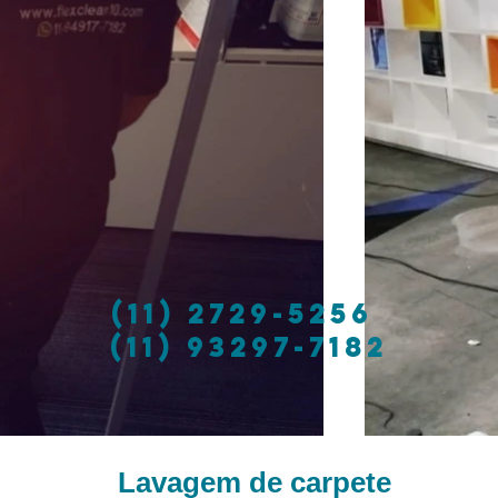
(11) 2729-5256
(11) 93297-7182
Lavagem de carpete