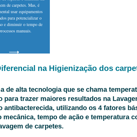
em de carpetes. Mas, é
ental usar equipamentos
dos para potencializar o
so e diminuir o tempo de
processos manuais.
iferencial na Higienização dos carpe
ema de alta tecnologia que se chama temper
 para trazer maiores resultados na Lavagem
o antibacterecida, utilizando os 4 fatores b
ão mecânica, tempo de ação e temperatura c
lavagem de carpetes.