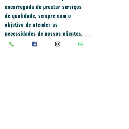
encarregada de prestar serviços
de qualidade, sempre com o
objetivo de atender as
necessidades de nossos clientes,
com base na confiança, respeito,
atenção e educação.
A
Flex Clean
está situada na
Rua Boaventura Rodrigues da
Silva nº309 - Parque Buturussu,
São Paulo - SP,
038011-20
(zona
leste).