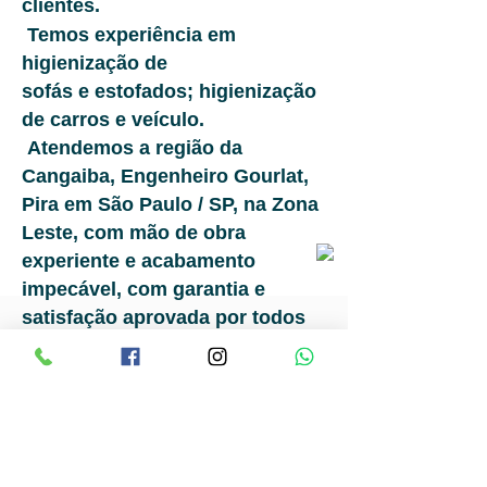
clientes.
Temos experiência em
higienização de
sofás e estofados; higienização
de carros e veículo.
Atendemos a região da
Cangaiba, Engenheiro Gourlat,
Pira
e
m São Paulo / SP, na Zona
Leste, com mão de obra
experiente e acabamento
impecável, com garantia e
satisfação aprovada por todos
os nossos clientes, comprovada
por quem já obteve nosso
atendimento.
Ver todos os nossos clientes
satisfeitos é o nosso trabalho.