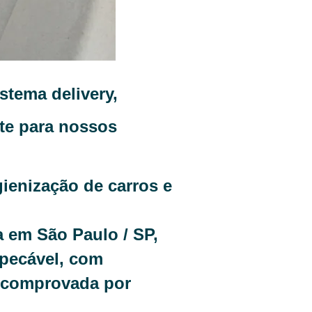
tema delivery,
nte para nossos
ienização de carros e
a e
m São Paulo / SP,
pecável, com
, comprovada por