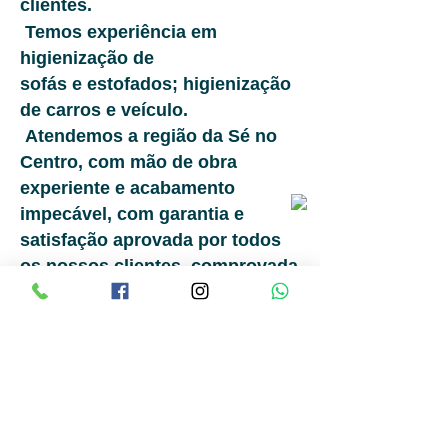
clientes.
Temos experiência em
higienização de
sofás e estofados; higienização
de carros e veículo.
Atendemos a região da Sé no
Centro, com mão de obra
experiente e acabamento
impecável, com garantia e
satisfação aprovada por todos
os nossos clientes, comprovada
por quem já obteve nosso
atendimento.
Ver todos os nossos clientes
satisfeitos é o nosso trabalho.
Ligue e conheça nossa lavagem
de sofás na Sé, Centro de são