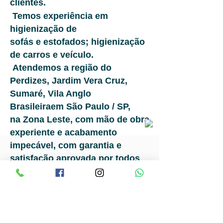
clientes.
Temos experiência em
higienização de
sofás e estofados; higienização
de carros e veículo.
Atendemos a região do
Perdizes, Jardim Vera Cruz,
Sumaré, Vila Anglo
Brasileira
e
m São Paulo / SP,
na Zona Leste, com mão de obra
experiente e acabamento
impecável, com garantia e
satisfação aprovada por todos
os nossos clientes, comprovada
por quem já obteve nosso
atendimento.
Ver todos os nossos clientes