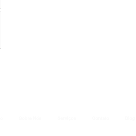
io
Sobre Nós
Serviços
Contato
Blog