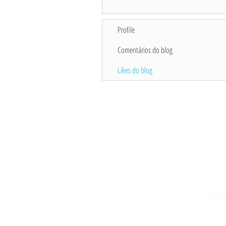
Profile
Comentários do blog
Likes do blog
Iníc